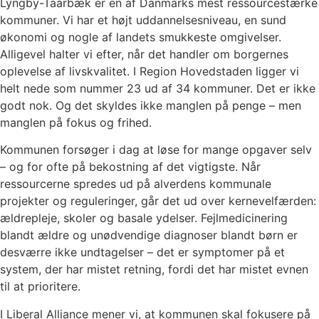
Lyngby-Taarbæk er en af Danmarks mest ressourcestærke
kommuner. Vi har et højt uddannelsesniveau, en sund
økonomi og nogle af landets smukkeste omgivelser.
Alligevel halter vi efter, når det handler om borgernes
oplevelse af livskvalitet. I Region Hovedstaden ligger vi
helt nede som nummer 23 ud af 34 kommuner. Det er ikke
godt nok. Og det skyldes ikke manglen på penge – men
manglen på fokus og frihed.
Kommunen forsøger i dag at løse for mange opgaver selv
– og for ofte på bekostning af det vigtigste. Når
ressourcerne spredes ud på alverdens kommunale
projekter og reguleringer, går det ud over kernevelfærden:
ældrepleje, skoler og basale ydelser. Fejlmedicinering
blandt ældre og unødvendige diagnoser blandt børn er
desværre ikke undtagelser – det er symptomer på et
system, der har mistet retning, fordi det har mistet evnen
til at prioritere.
I Liberal Alliance mener vi, at kommunen skal fokusere på