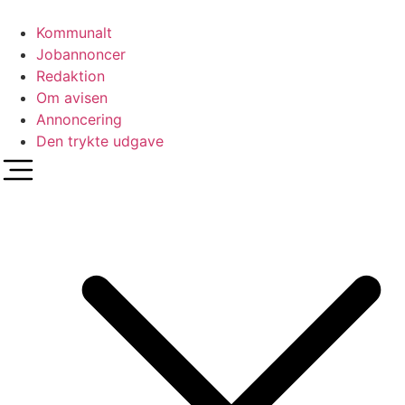
Videre
til
Kommunalt
indhold
Jobannoncer
Redaktion
Om avisen
Annoncering
Den trykte udgave