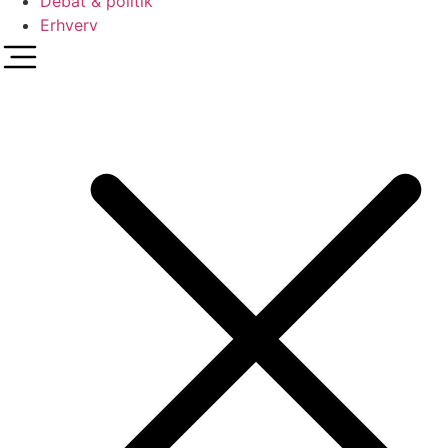
Debat & politik
Erhverv