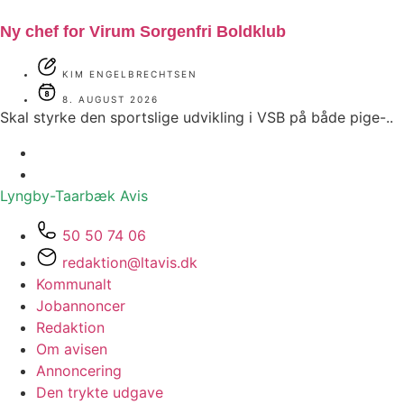
Ny chef for Virum Sorgenfri Boldklub
KIM ENGELBRECHTSEN
8. AUGUST 2026
Skal styrke den sportslige udvikling i VSB på både pige-..
Lyngby-Taarbæk
Avis
50 50 74 06
redaktion@ltavis.dk
Kommunalt
Jobannoncer
Redaktion
Om avisen
Annoncering
Den trykte udgave