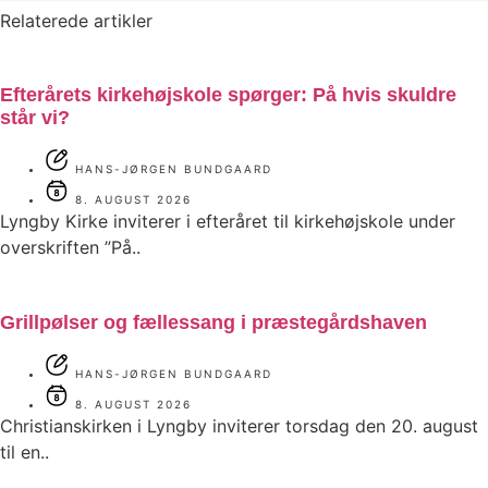
Relaterede artikler
Efterårets kirkehøjskole spørger: På hvis skuldre
står vi?
HANS-JØRGEN BUNDGAARD
8. AUGUST 2026
Lyngby Kirke inviterer i efteråret til kirkehøjskole under
overskriften ”På..
Grillpølser og fællessang i præstegårdshaven
HANS-JØRGEN BUNDGAARD
8. AUGUST 2026
Christianskirken i Lyngby inviterer torsdag den 20. august
til en..