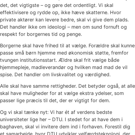
det, det vigtigste – og gøre det ordentligt. Vi skal
effektivisere og rydde op, ikke hæve skatterne. Hvor
private aktører kan levere bedre, skal vi give dem plads.
Det handler ikke om ideologi – men om sund fornuft og
respekt for borgernes tid og penge.
Borgerne skal have frihed til at vælge. Forældre skal kunne
passe små børn hjemme med økonomisk støtte, fremfor
tvungen institutionsstart. Ældre skal frit vælge både
hjemmepleje, madleverandør og hvilken mad mad de vil
spise. Det handler om livskvalitet og værdighed.
Alle skal have samme rettigheder. Det betyder også, at alle
skal have muligheder for at vælge ekstra ydelser, som
passer lige præcis til det, der er vigtigt for dem.
Og vi skal tænke nyt: Vi har ét af verdens bedste
universiteter lige her – DTU. I stedet for at have dem i
baghaven, skal vi invitere dem ind i forhaven. Forestil dig
et samarbejde, hvor DTU udvikler velfærdsteknologi, der