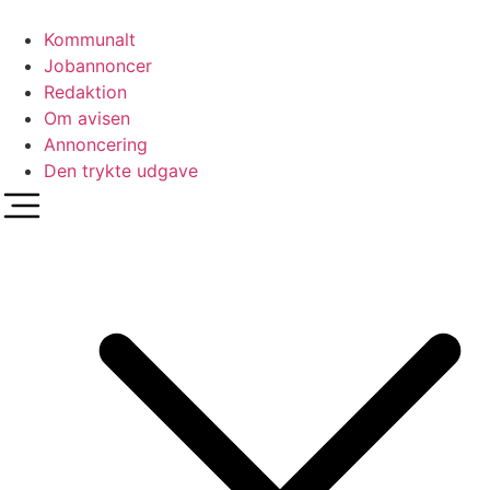
Videre
til
Kommunalt
indhold
Jobannoncer
Redaktion
Om avisen
Annoncering
Den trykte udgave