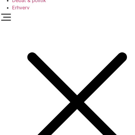
Debat & politik
Erhverv