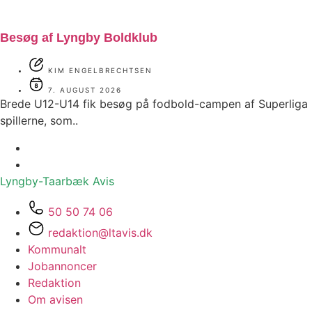
Besøg af Lyngby Boldklub
KIM ENGELBRECHTSEN
7. AUGUST 2026
Brede U12-U14 fik besøg på fodbold-campen af Superliga
spillerne, som..
Lyngby-Taarbæk
Avis
50 50 74 06
redaktion@ltavis.dk
Kommunalt
Jobannoncer
Redaktion
Om avisen