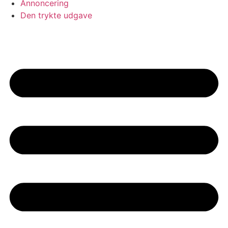
Annoncering
Den trykte udgave