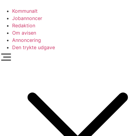
Videre
til
Kommunalt
indhold
Jobannoncer
Redaktion
Om avisen
Annoncering
Den trykte udgave