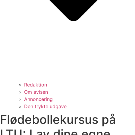
Redaktion
Om avisen
Annoncering
Den trykte udgave
Flødebollekursus på
LTU: Lav dine egne