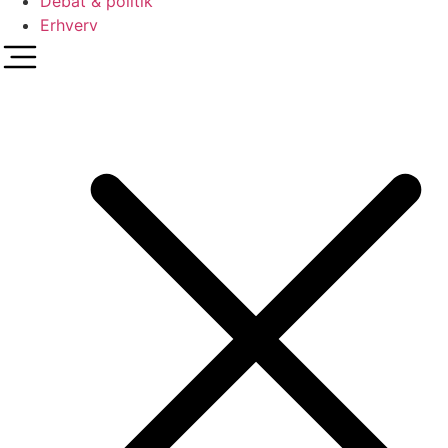
Debat & politik
Erhverv