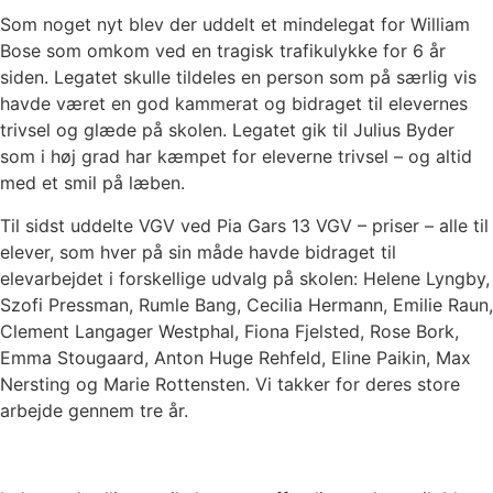
Som noget nyt blev der uddelt et mindelegat for William
Bose som omkom ved en tragisk trafikulykke for 6 år
siden. Legatet skulle tildeles en person som på særlig vis
havde været en god kammerat og bidraget til elevernes
trivsel og glæde på skolen. Legatet gik til Julius Byder
som i høj grad har kæmpet for eleverne trivsel – og altid
med et smil på læben.
Til sidst uddelte VGV ved Pia Gars 13 VGV – priser – alle til
elever, som hver på sin måde havde bidraget til
elevarbejdet i forskellige udvalg på skolen: Helene Lyngby,
Szofi Pressman, Rumle Bang, Cecilia Hermann, Emilie Raun,
Clement Langager Westphal, Fiona Fjelsted, Rose Bork,
Emma Stougaard, Anton Huge Rehfeld, Eline Paikin, Max
Nersting og Marie Rottensten. Vi takker for deres store
arbejde gennem tre år.