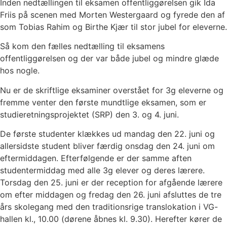
Inden nedtællingen til eksamen offentliggørelsen gik Ida
Friis på scenen med Morten Westergaard og fyrede den af
som Tobias Rahim og Birthe Kjær til stor jubel for eleverne.
Så kom den fælles nedtælling til eksamens
offentliggørelsen og der var både jubel og mindre glæde
hos nogle.
Nu er de skriftlige eksaminer overstået for 3g eleverne og
fremme venter den første mundtlige eksamen, som er
studieretningsprojektet (SRP) den 3. og 4. juni.
De første studenter klækkes ud mandag den 22. juni og
allersidste student bliver færdig onsdag den 24. juni om
eftermiddagen. Efterfølgende er der samme aften
studentermiddag med alle 3g elever og deres lærere.
Torsdag den 25. juni er der reception for afgående lærere
om efter middagen og fredag den 26. juni afsluttes de tre
års skolegang med den traditionsrige translokation i VG-
hallen kl., 10.00 (dørene åbnes kl. 9.30). Herefter kører de