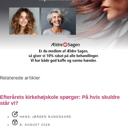
Relaterede artikler
Efterårets kirkehøjskole spørger: På hvis skuldre
står vi?
HANS-JØRGEN BUNDGAARD
8. AUGUST 2026