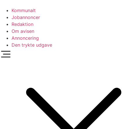
Videre
til
Kommunalt
indhold
Jobannoncer
Redaktion
Om avisen
Annoncering
Den trykte udgave