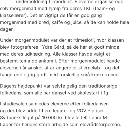
underholdning til modulet. Eleverne organiserede
selv morgenmad med hjælp fra deres TKL (team- og
klasselærer). Det er vigtigt de får en god gang
morgenmad med brød, kaffe og juice, så de kan holde hele
dagen.
Under morgenmodulet var der et ”timeslot”, hvor klassen
blev fotograferes i Ydre Gård, så de har et godt minde
med deres udklædning. Alle klasser havde valgt et
bestemt tema de ankom i. Efter morgenmodulet havde
eleverne i år ønsket at arrangere et stjerneløb – og det
fungerede rigtig godt med forskellig små konkurrencer.
Dagens højdepunkt var selvfølgelig den traditionsrige
folkedans, som alle har danset ved skolestart i 1g.
I studiesalen samledes eleverne efter folkedansen
og der blev uddelt flere legater og VGV – priser.
Sydbanks legat på 10.000 kr. blev tildelt Laura M.
Løber for hendes store arbejde som elevrådsforperson.