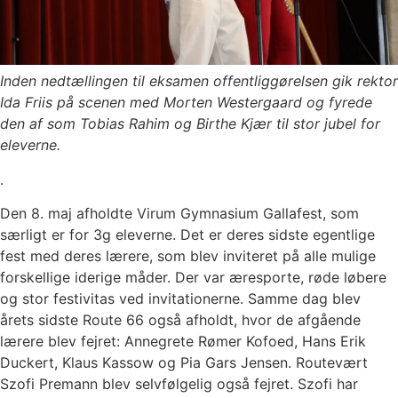
Inden nedtællingen til eksamen offentliggørelsen gik rektor
Ida Friis på scenen med Morten Westergaard og fyrede
den af som Tobias Rahim og Birthe Kjær til stor jubel for
eleverne.
.
Den 8. maj afholdte Virum Gymnasium Gallafest, som
særligt er for 3g eleverne. Det er deres sidste egentlige
fest med deres lærere, som blev inviteret på alle mulige
forskellige iderige måder. Der var æresporte, røde løbere
og stor festivitas ved invitationerne. Samme dag blev
årets sidste Route 66 også afholdt, hvor de afgående
lærere blev fejret: Annegrete Rømer Kofoed, Hans Erik
Duckert, Klaus Kassow og Pia Gars Jensen. Routevært
Szofi Premann blev selvfølgelig også fejret. Szofi har