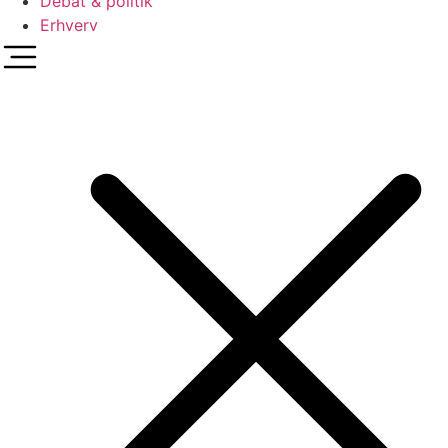
Debat & politik
Erhverv