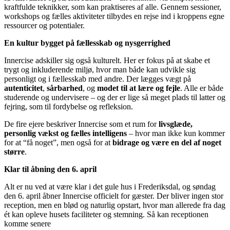
kraftfulde teknikker, som kan praktiseres af alle. Gennem sessioner,
workshops og fælles aktiviteter tilbydes en rejse ind i kroppens egne
ressourcer og potentialer.
En kultur bygget på fællesskab og nysgerrighed
Innercise adskiller sig også kulturelt. Her er fokus på at skabe et
trygt og inkluderende miljø, hvor man både kan udvikle sig
personligt og i fællesskab med andre. Der lægges vægt på
autenticitet
,
sårbarhed
, og
modet til at lære og fejle
. Alle er både
studerende og undervisere – og der er lige så meget plads til latter og
fejring, som til fordybelse og refleksion.
De fire ejere beskriver Innercise som et rum for
livsglæde,
personlig vækst og fælles intelligens
– hvor man ikke kun kommer
for at “få noget”, men også for at
bidrage og være en del af noget
større
.
Klar til åbning den 6. april
Alt er nu ved at være klar i det gule hus i Frederiksdal, og søndag
den 6. april åbner Innercise officielt for gæster. Der bliver ingen stor
reception, men en blød og naturlig opstart, hvor man allerede fra dag
ét kan opleve husets faciliteter og stemning. Så kan receptionen
komme senere