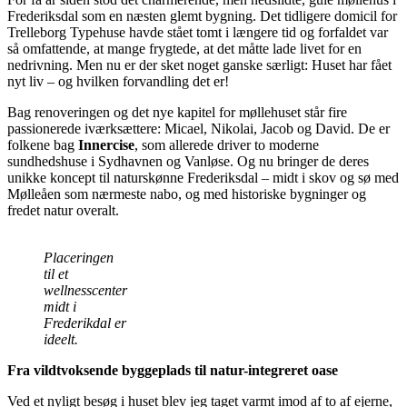
Frederiksdal som en næsten glemt bygning. Det tidligere domicil for
Trelleborg Typehuse havde stået tomt i længere tid og forfaldet var
så omfattende, at mange frygtede, at det måtte lade livet for en
nedrivning. Men nu er der sket noget ganske særligt: Huset har fået
nyt liv – og hvilken forvandling det er!
Bag renoveringen og det nye kapitel for møllehuset står fire
passionerede iværksættere: Micael, Nikolai, Jacob og David. De er
folkene bag
Innercise
, som allerede driver to moderne
sundhedshuse i Sydhavnen og Vanløse. Og nu bringer de deres
unikke koncept til naturskønne Frederiksdal – midt i skov og sø med
Mølleåen som nærmeste nabo, og med historiske bygninger og
fredet natur overalt.
Placeringen
til et
wellnesscenter
midt i
Frederikdal er
ideelt.
Fra vildtvoksende byggeplads til natur-integreret oase
Ved et nyligt besøg i huset blev jeg taget varmt imod af to af ejerne,