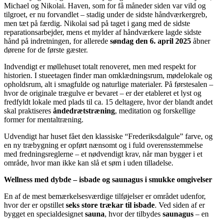
Michael og Nikolai. Haven, som for få måneder siden var vild og
tilgroet, er nu forvandlet – stadig under de sidste håndværkergreb,
men tæt på færdig. Nikolai sad på taget i gang med de sidste
reparationsarbejder, mens et mylder af håndværkere lagde sidste
hånd på indretningen, for allerede
søndag den 6. april 2025
åbner
dørene for de første gæster.
Indvendigt er møllehuset totalt renoveret, men med respekt for
historien. I stueetagen finder man omklædningsrum, mødelokale og
opholdsrum, alt i smagfulde og naturlige materialer. På førstesalen –
hvor de originale trægulve er bevaret – er der etableret et lyst og
fredfyldt lokale med plads til ca. 15 deltagere, hvor der blandt andet
skal praktiseres
åndedrætstræning
, meditation og forskellige
former for mentaltræning.
Udvendigt har huset fået den klassiske “Frederiksdalgule” farve, og
en ny træbygning er opført nænsomt og i fuld overensstemmelse
med fredningsreglerne – et nødvendigt krav, når man bygger i et
område, hvor man ikke kan slå et søm i uden tilladelse.
Wellness med dybde – isbade og saunagus i smukke omgivelser
En af de mest bemærkelsesværdige tilføjelser er området udenfor,
hvor der er opstillet
seks store trækar til isbade
. Ved siden af er
bygget en specialdesignet
sauna
, hvor der tilbydes
saunagus
– en