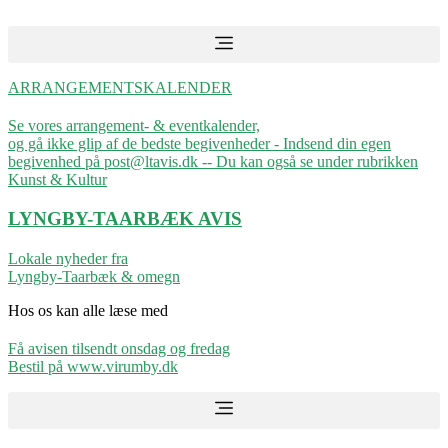
Videre
til
indhold
ARRANGEMENTSKALENDER
Se vores arrangement- & eventkalender,
og gå ikke glip af de bedste begivenheder - Indsend din egen
begivenhed på post@ltavis.dk -- Du kan også se under rubrikken
Kunst & Kultur
LYNGBY-TAARBÆK
AVIS
Lokale nyheder fra
Lyngby-Taarbæk & omegn
Hos os kan alle læse med
Få avisen tilsendt onsdag og fredag
Bestil på www.virumby.dk