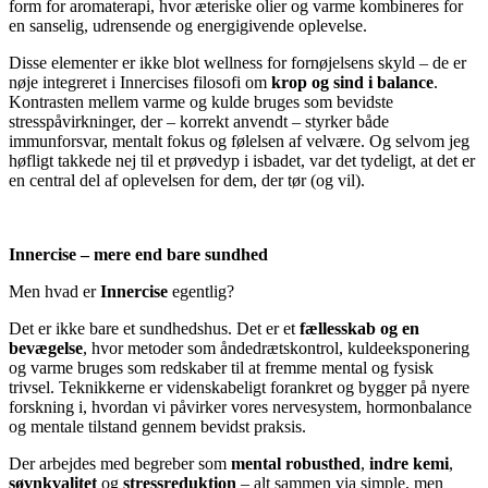
form for aromaterapi, hvor æteriske olier og varme kombineres for
en sanselig, udrensende og energigivende oplevelse.
Disse elementer er ikke blot wellness for fornøjelsens skyld – de er
nøje integreret i Innercises filosofi om
krop og sind i balance
.
Kontrasten mellem varme og kulde bruges som bevidste
stresspåvirkninger, der – korrekt anvendt – styrker både
immunforsvar, mentalt fokus og følelsen af velvære. Og selvom jeg
høfligt takkede nej til et prøvedyp i isbadet, var det tydeligt, at det er
en central del af oplevelsen for dem, der tør (og vil).
Innercise – mere end bare sundhed
Men hvad er
Innercise
egentlig?
Det er ikke bare et sundhedshus. Det er et
fællesskab og en
bevægelse
, hvor metoder som åndedrætskontrol, kuldeeksponering
og varme bruges som redskaber til at fremme mental og fysisk
trivsel. Teknikkerne er videnskabeligt forankret og bygger på nyere
forskning i, hvordan vi påvirker vores nervesystem, hormonbalance
og mentale tilstand gennem bevidst praksis.
Der arbejdes med begreber som
mental robusthed
,
indre kemi
,
søvnkvalitet
og
stressreduktion
– alt sammen via simple, men