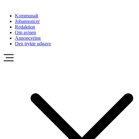
Videre
til
Kommunalt
indhold
Jobannoncer
Redaktion
Om avisen
Annoncering
Den trykte udgave