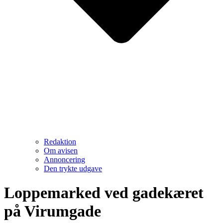
Redaktion
Om avisen
Annoncering
Den trykte udgave
Loppemarked ved gadekæret
på Virumgade