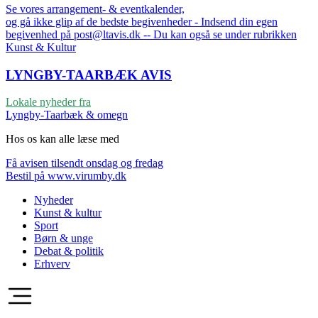
Se vores arrangement- & eventkalender,
og gå ikke glip af de bedste begivenheder - Indsend din egen
begivenhed på post@ltavis.dk -- Du kan også se under rubrikken
Kunst & Kultur
LYNGBY-TAARBÆK
AVIS
Lokale nyheder fra
Lyngby-Taarbæk & omegn
Hos os kan alle læse med
Få avisen tilsendt onsdag og fredag
Bestil på www.virumby.dk
Nyheder
Kunst & kultur
Sport
Børn & unge
Debat & politik
Erhverv