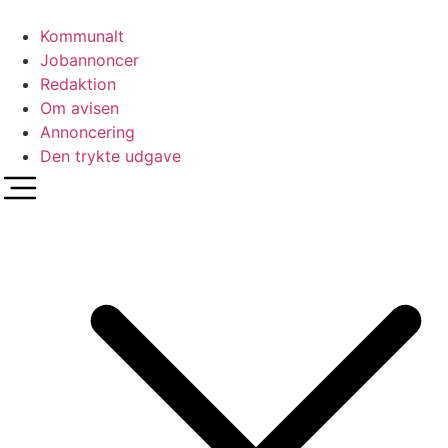
Videre
til
Kommunalt
indhold
Jobannoncer
Redaktion
Om avisen
Annoncering
Den trykte udgave