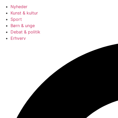
Nyheder
Kunst & kultur
Sport
Børn & unge
Debat & politik
Erhverv