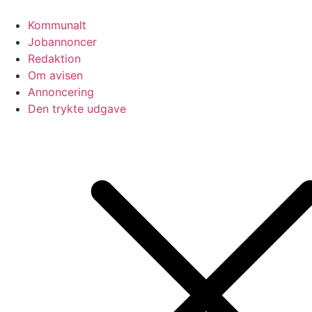
Videre
til
Kommunalt
indhold
Jobannoncer
Redaktion
Om avisen
Annoncering
Den trykte udgave