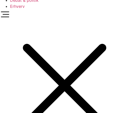
Debat & politik
Erhverv