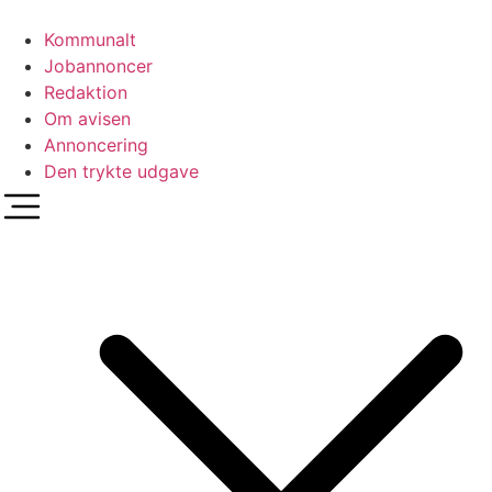
Videre
til
Kommunalt
indhold
Jobannoncer
Redaktion
Om avisen
Annoncering
Den trykte udgave