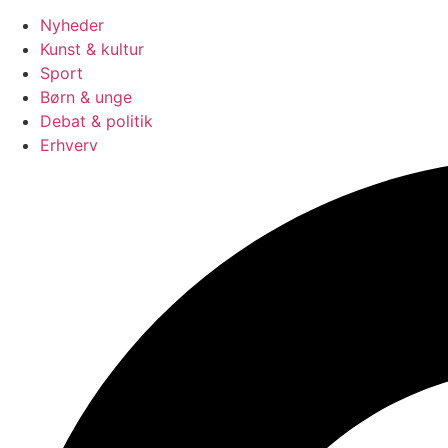
Nyheder
Kunst & kultur
Sport
Børn & unge
Debat & politik
Erhverv