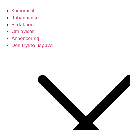
Videre
til
Kommunalt
indhold
Jobannoncer
Redaktion
Om avisen
Annoncering
Den trykte udgave