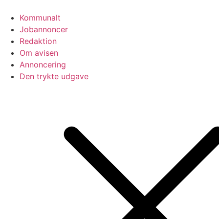
Videre
til
Kommunalt
indhold
Jobannoncer
Redaktion
Om avisen
Annoncering
Den trykte udgave