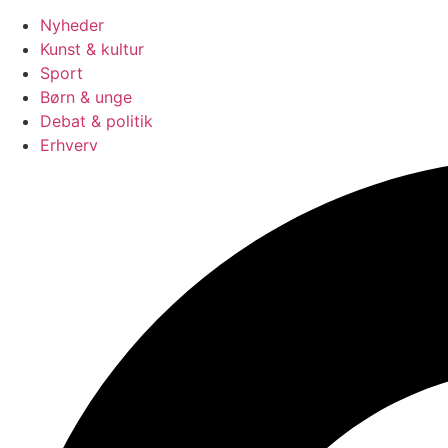
Nyheder
Kunst & kultur
Sport
Børn & unge
Debat & politik
Erhverv